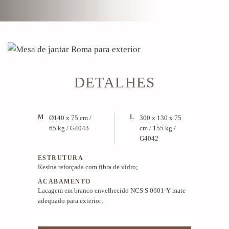
DETALHES
M
L
Ø140 x 75 cm /
300 x 130 x 75
65 kg / G4043
cm / 155 kg /
G4042
ESTRUTURA
Resina reforçada com fibra de vidro;
ACABAMENTO
Lacagem em branco envelhecido NCS S 0601-Y mate
adequado para exterior;