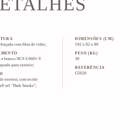
ETALHES
UTURA
DIMENSÕES (CM)
eforçada com fibra de vidro;
192 x 82 x 80
AMENTO
PESO (KG)
 a branco NCS S 0601-Y
38
quado para exterior;
REFERÊNCIA
G5026
O
e exterior, com tecido
a® ref. "Dark Smoke";
PREÇO & INFO
KIT MULTIMÉDIA