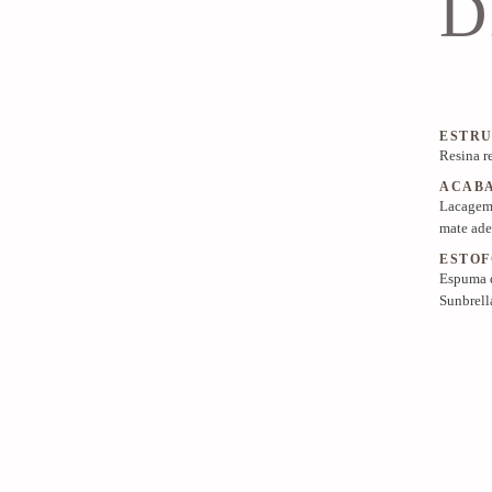
D
ESTR
Resina r
ACAB
Lacagem
mate ade
ESTOF
Espuma d
Sunbrell