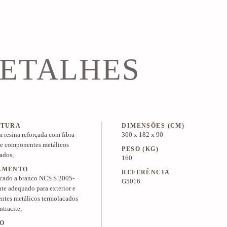
ETALHES
UTURA
DIMENSÕES (CM)
 resina reforçada com fibra
300 x 182 x 90
 e componentes metálicos
PESO (KG)
ados;
160
AMENTO
REFERÊNCIA
cado a branco NCS S 2005-
G5016
e adequado para exterior e
tes metálicos termolacados
ntracite;
O