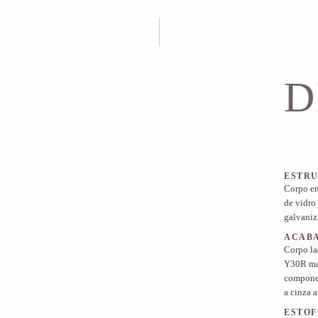
D
ESTR
Corpo em
de vidro
galvaniz
ACAB
Corpo la
Y30R mat
componen
a cinza a
ESTOF