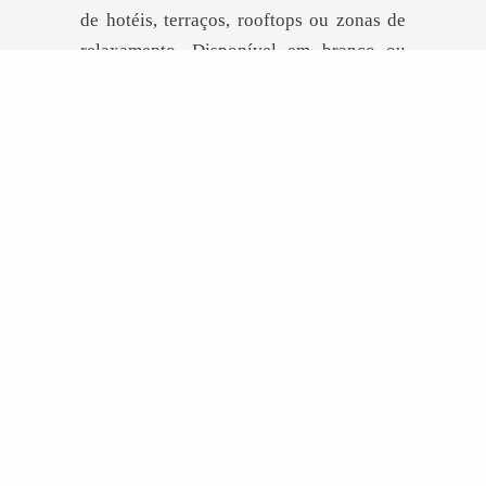
de hotéis, terraços, rooftops ou zonas de
relaxamento. Disponível em branco ou
noutras cores, é ideal para destacar
qualquer tipo de vegetação.
DEIXE-SE INSPIRAR