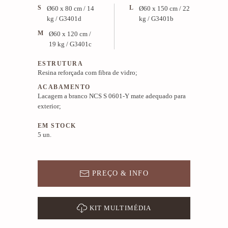
S
L
Ø60 x 80 cm / 14
Ø60 x 150 cm / 22
kg / G3401d
kg / G3401b
M
Ø60 x 120 cm /
19 kg / G3401c
ESTRUTURA
Resina reforçada com fibra de vidro;
ACABAMENTO
Lacagem a branco NCS S 0601-Y mate adequado para
exterior;
EM STOCK
5 un.
PREÇO & INFO
KIT MULTIMÉDIA