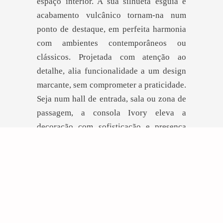
espaço interior. A sua silhueta esguia e
acabamento vulcânico tornam-na num
ponto de destaque, em perfeita harmonia
com ambientes contemporâneos ou
clássicos. Projetada com atenção ao
detalhe, alia funcionalidade a um design
marcante, sem comprometer a praticidade.
Seja num hall de entrada, sala ou zona de
passagem, a consola Ivory eleva a
decoração com sofisticação e presença
intemporal.
DEIXE-SE INSPIRAR