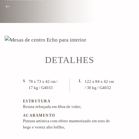
DETALHES
S
L
78 x 73 x 42 cm /
122 x 84 x 42 cm
17 kg / G4033
/ 30 kg / G4032
ESTRUTURA
Resina reforçada em fibra de vidro;
ACABAMENTO
Pintura artística com efeito marmorizado em tons de
bege e verniz alto brilho;