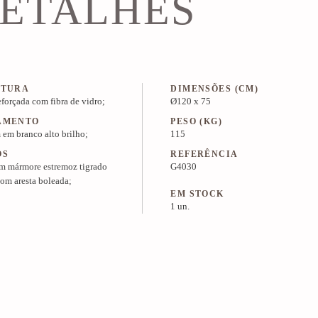
ETALHES
UTURA
DIMENSÕES (CM)
eforçada com fibra de vidro;
Ø120 x 75
AMENTO
PESO (KG)
em branco alto brilho;
115
OS
REFERÊNCIA
m mármore estremoz tigrado
G4030
com aresta boleada;
EM STOCK
1 un.
PREÇO & INFO