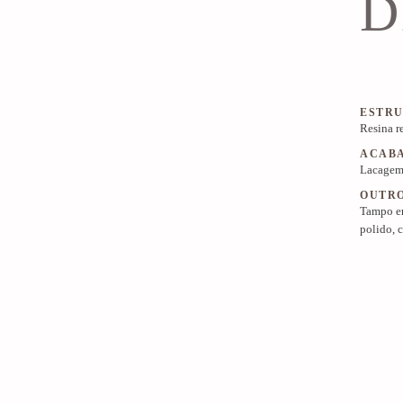
D
ESTR
Resina r
ACAB
Lacagem 
OUTR
Tampo e
polido, 